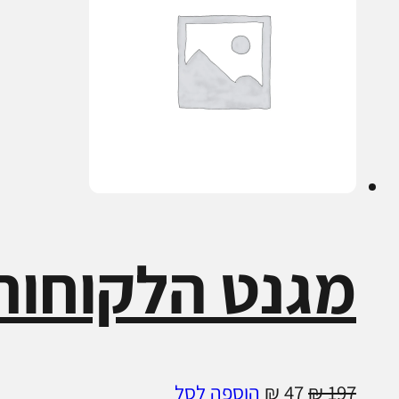
מגנט הלקוחות
המחיר
המחיר
197
₪
47
₪
הוספה לסל