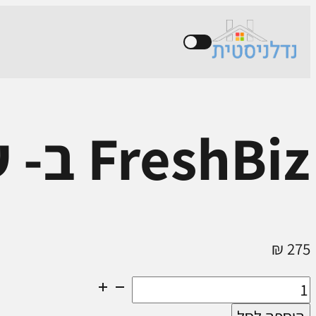
FreshBiz ב- 275₪
₪
275
כמות
של