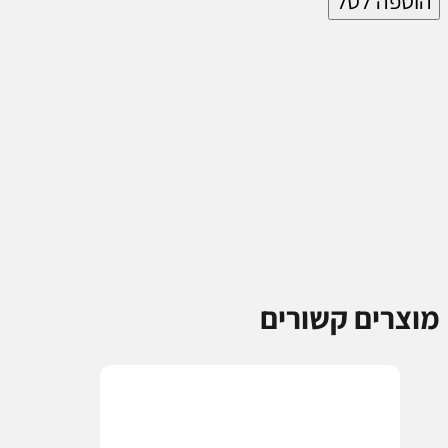
הוספה לסל
FreshBiz
ב-
275₪
מוצרים קשורים