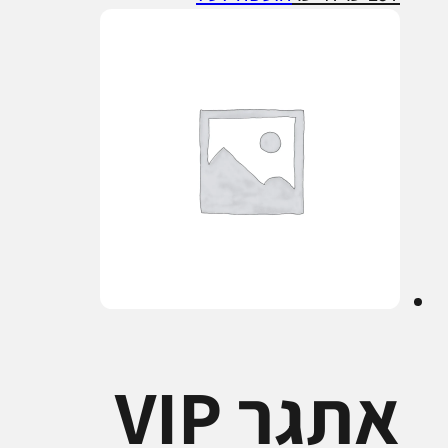
המקורי
הנוכחי
היה:
הוא:
₪ 47.
₪ 197.
אתגר VIP