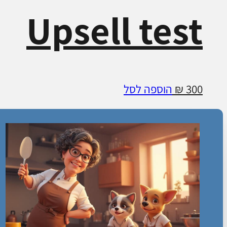
Upsell test
300
₪
הוספה לסל