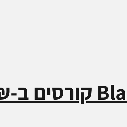
ב-797₪