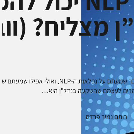
איך NLP יכו
ן מצליח? (ווב
מרים לעצמם שהשקעה בנדל"ן היא…
רותם נמיר פרדס